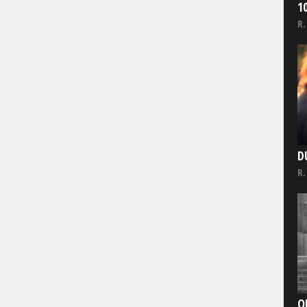
1
R.
D
R.
O