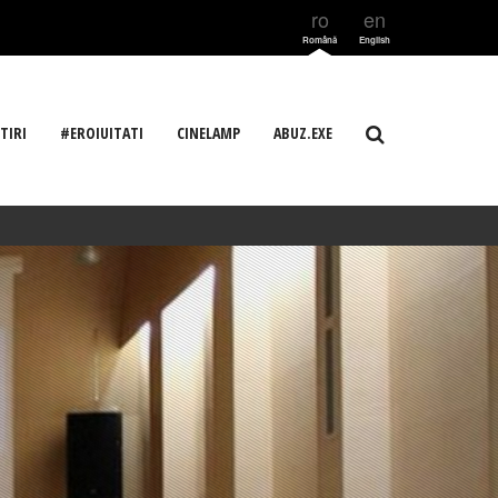
ro
en
Română
English
TIRI
#EROIUITATI
CINELAMP
ABUZ.EXE