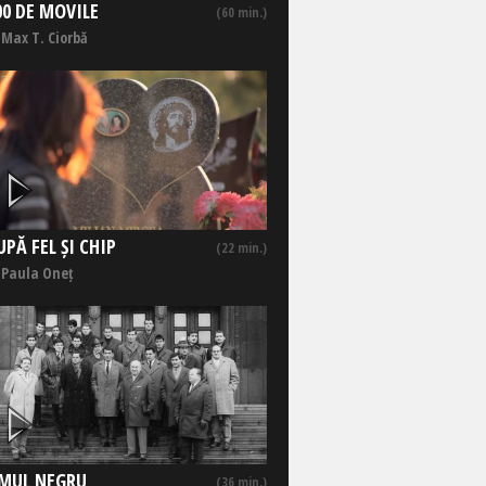
00 DE MOVILE
(60 min.)
 Max T. Ciorbă
UPĂ FEL ȘI CHIP
(22 min.)
 Paula Oneț
MUL NEGRU
(36 min.)