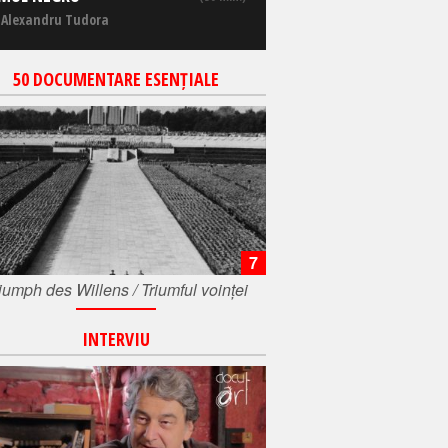
 Alexandru Tudora
50 DOCUMENTARE ESENȚIALE
7
iumph des Willens / Triumful voinței
INTERVIU