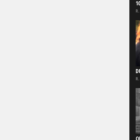
1
R.
D
R.
O