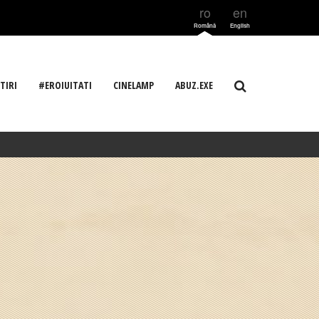
ro
en
Română
English
TIRI
#EROIUITATI
CINELAMP
ABUZ.EXE