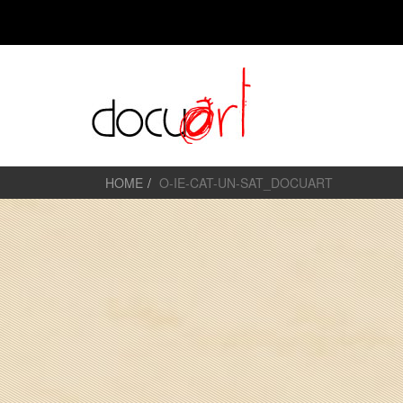
HOME
O-IE-CAT-UN-SAT_DOCUART