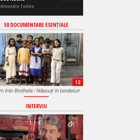
 Alexandru Tudora
50 DOCUMENTARE ESENȚIALE
12
n Into Brothels / Născuți în bordeluri
INTERVIU