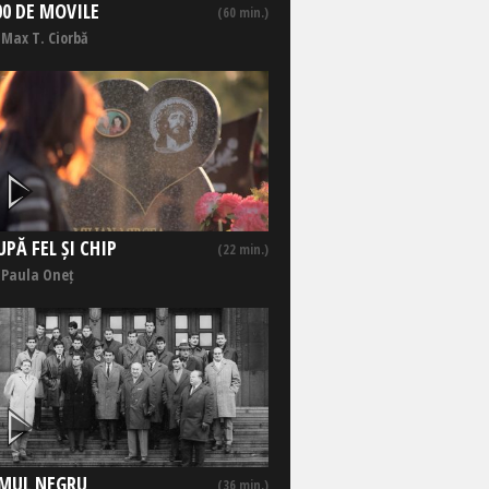
00 DE MOVILE
(60 min.)
 Max T. Ciorbă
UPĂ FEL ȘI CHIP
(22 min.)
 Paula Oneț
MUL NEGRU
(36 min.)