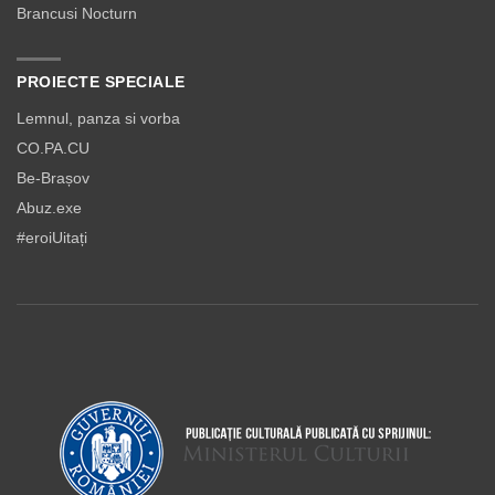
Brancusi Nocturn
PROIECTE SPECIALE
Lemnul, panza si vorba
CO.PA.CU
Be-Brașov
Abuz.exe
#eroiUitați