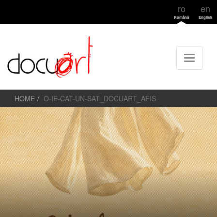
ro
en
Română
English
HOME
O-IE-CAT-UN-SAT_DOCUART_AFIS