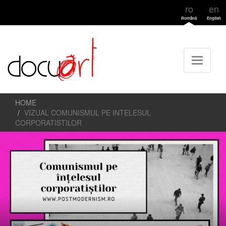
ro
en
Română
English
HOME
VIZUAL COMUNISMUL PE INTELESUL
CORPORATISTILOR