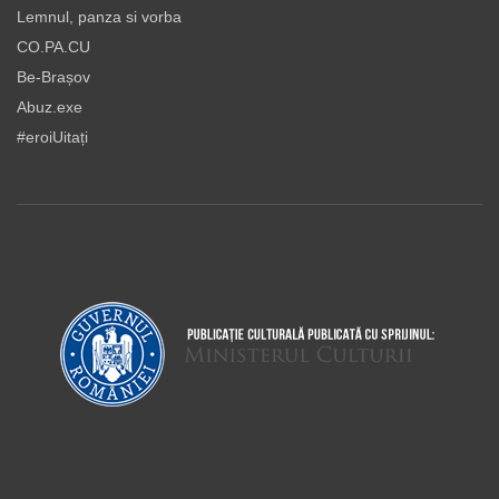
Lemnul, panza si vorba
CO.PA.CU
Be-Brașov
Abuz.exe
#eroiUitați