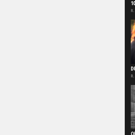
1
R.
D
R.
O