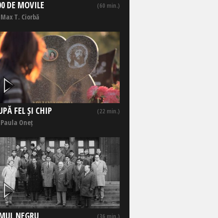
00 DE MOVILE
(60 min.)
 Max T. Ciorbă
UPĂ FEL ȘI CHIP
(22 min.)
 Paula Oneț
MUL NEGRU
(36 min.)