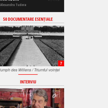
 Alexandru Tudora
50 DOCUMENTARE ESENȚIALE
7
iumph des Willens / Triumful voinței
INTERVIU