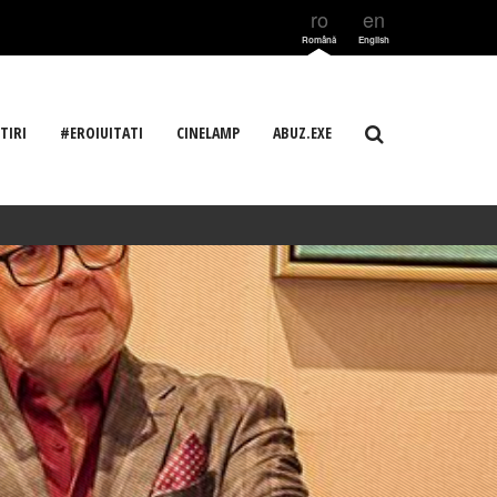
ro
en
Română
English
TIRI
#EROIUITATI
CINELAMP
ABUZ.EXE