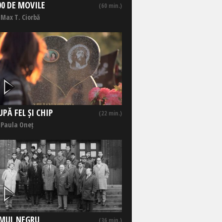
00 DE MOVILE
(60 min.)
 Max T. Ciorbă
UPĂ FEL ȘI CHIP
(22 min.)
 Paula Oneț
MUL NEGRU
(36 min.)