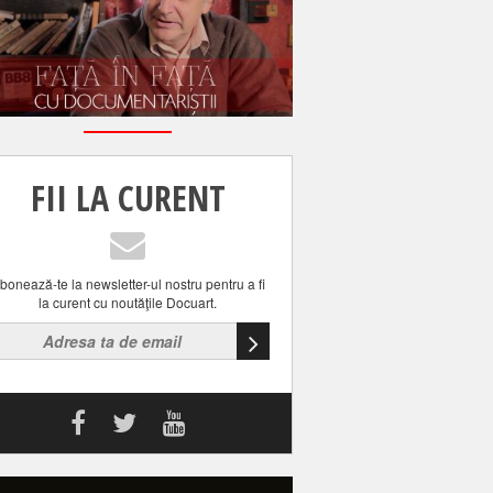
FII LA CURENT
bonează-te la newsletter-ul nostru pentru a fi
la curent cu noutăţile Docuart.