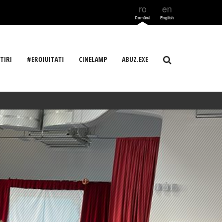
ro
en
Română
English
TIRI
#EROIUITATI
CINELAMP
ABUZ.EXE