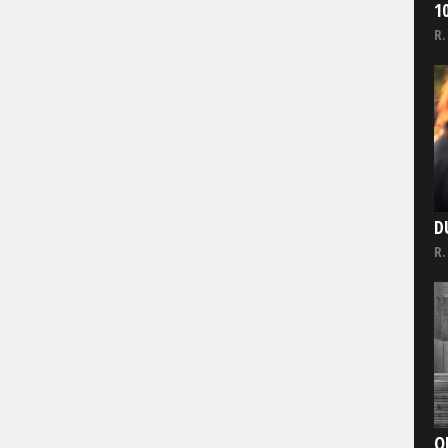
1
R.
D
R.
O