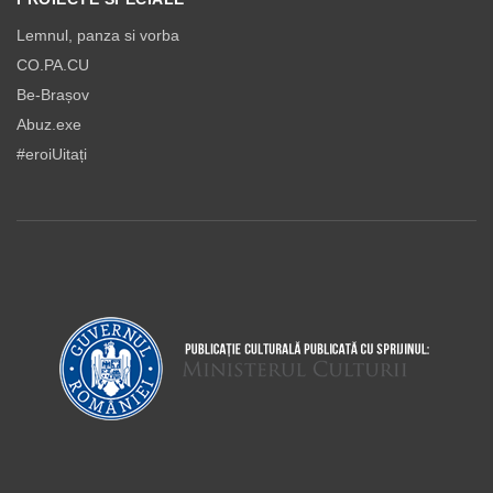
Lemnul, panza si vorba
CO.PA.CU
Be-Brașov
Abuz.exe
#eroiUitați