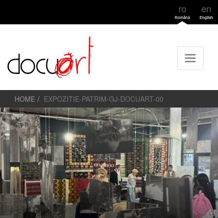
ro
en
Română
English
HOME
EXPOZITIE-PATRIM-GJ-DOCUART-00