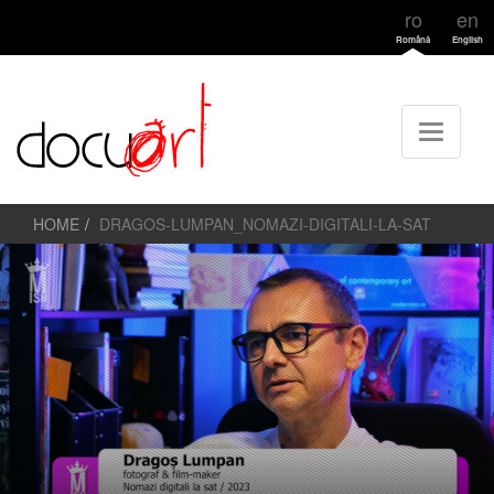
ro
en
Română
English
HOME
DRAGOS-LUMPAN_NOMAZI-DIGITALI-LA-SAT