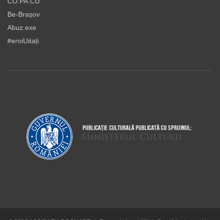
CO.PA.CU
Be-Brașov
Abuz.exe
#eroiUitați