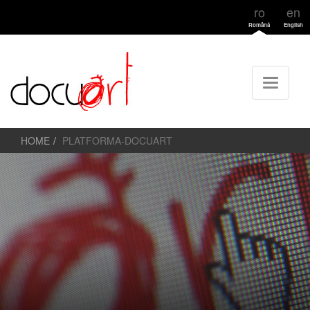
ro
en
Română
English
HOME
PLATFORMA-DOCUART