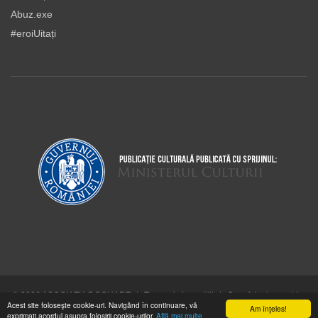
Abuz.exe
#eroiUitați
© 2026 ASOCIAŢIA DOCUART
|
Termeni şi condiţii
|
Cum folosim cookie-
Acest site foloseşte cookie-uri. Navigând în continuare, vă
urile
Am înţeles!
exprimaţi acordul asupra folosirii cookie-urilor.
Află mai multe