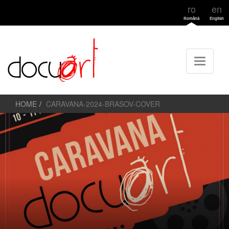
ro
en
Română
English
HOME
CARAVANA-2024-BRASOV-COVER