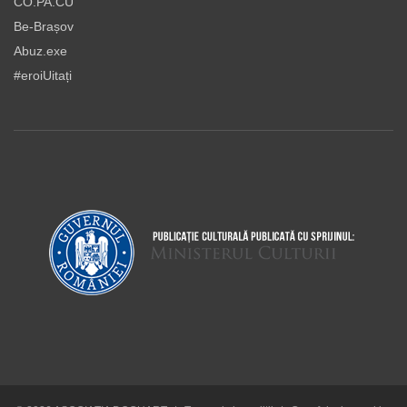
CO.PA.CU
Be-Brașov
Abuz.exe
#eroiUitați