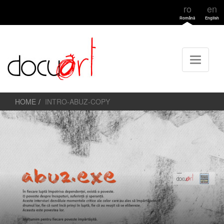
ro
en
Română
English
HOME
INTRO-ABUZ-COPY