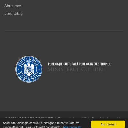
Abuz.exe
#eroiUitați
© 2026 ASOCIAŢIA DOCUART
|
Termeni şi condiţii
|
Cum folosim cookie-
Acest site foloseşte cookie-uri. Navigând în continuare, vă
urile
Am înţeles!
exprimaţi acordul asupra folosirii cookie-urilor.
Află mai multe