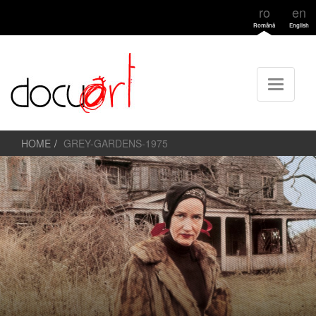
ro
en
Română
English
HOME
GREY-GARDENS-1975