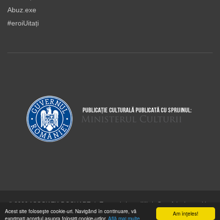
Abuz.exe
#eroiUitați
© 2026 ASOCIAŢIA DOCUART
|
Termeni şi condiţii
|
Cum folosim cookie-
Acest site foloseşte cookie-uri. Navigând în continuare, vă
urile
Am înţeles!
exprimaţi acordul asupra folosirii cookie-urilor.
Află mai multe