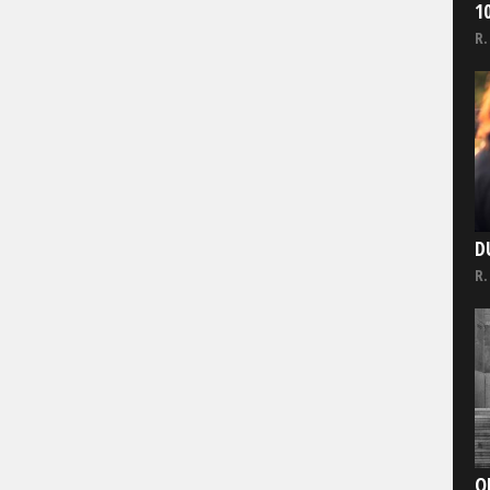
1
R.
D
R.
O