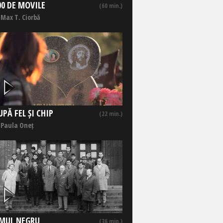
00 DE MOVILE
(60 min.)
 Max T. Ciorbă
UPĂ FEL ȘI CHIP
(22 min.)
 Paula Oneț
MUL NEGRU
(36 min.)