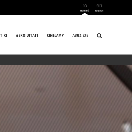
ro
en
Română
English
TIRI
#EROIUITATI
CINELAMP
ABUZ.EXE