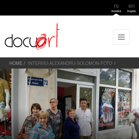
ro
en
Română
English
HOME
INTERVIU-ALEXANDRU-SOLOMON-FOTO 1