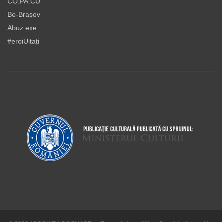
CO.PA.CU
Be-Brașov
Abuz.exe
#eroiUitați