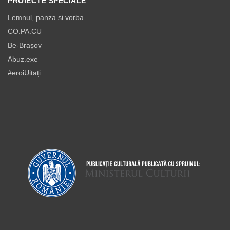
PROIECTE SPECIALE
Lemnul, panza si vorba
CO.PA.CU
Be-Brașov
Abuz.exe
#eroiUitați