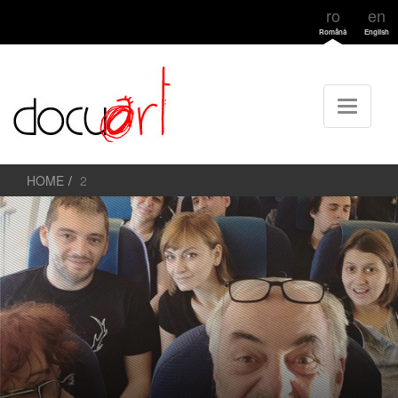
ro
en
Română
English
HOME
2