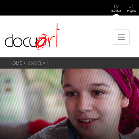
ro
en
Română
English
HOME
ANGELA-1