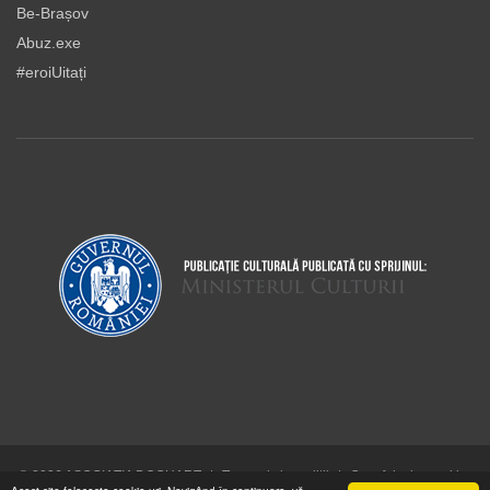
Be-Brașov
Abuz.exe
#eroiUitați
© 2026 ASOCIAŢIA DOCUART
|
Termeni şi condiţii
|
Cum folosim cookie-