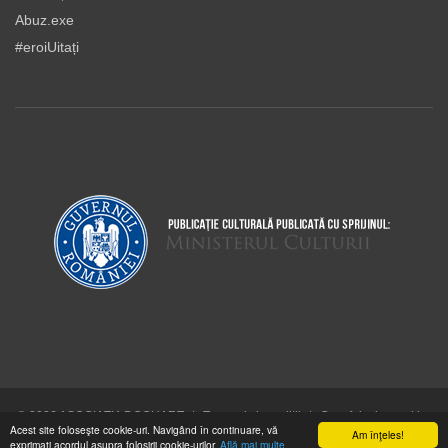
Abuz.exe
#eroiUitați
© 2026 ASOCIAŢIA DOCUART
|
Termeni şi condiţii
|
Cum folosim cookie-
Acest site foloseşte cookie-uri. Navigând în continuare, vă
urile
Am înţeles!
exprimaţi acordul asupra folosirii cookie-urilor.
Află mai multe