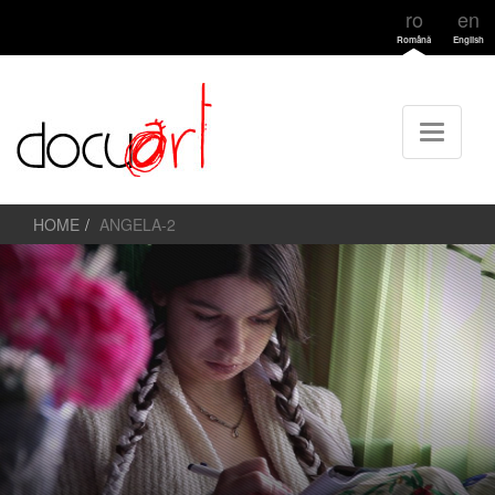
ro
en
Română
English
HOME
ANGELA-2