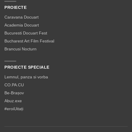
PROIECTE
Caravana Docuart
Academia Docuart
Bucuresti Docuart Fest
Bucharest Art Film Festival
Brancusi Nocturn
PROIECTE SPECIALE
Lemnul, panza si vorba
CO.PA.CU
Be-Brașov
Abuz.exe
#eroiUitați