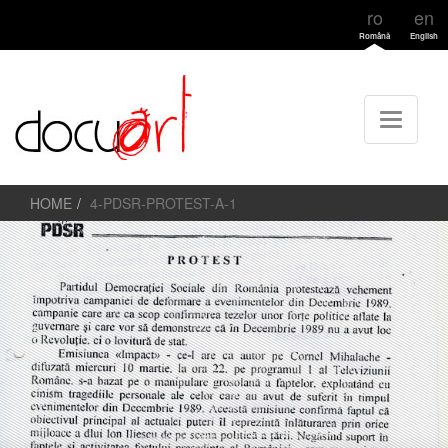
ro
en
Română
English
HOME
4-PDSR-PROTEST-A-1