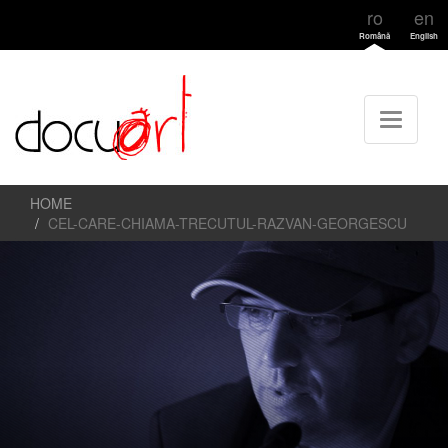
ro
en
Română
English
HOME
CEL-CARE-CHIAMA-TRECUTUL-RAZVAN-GEORGESCU