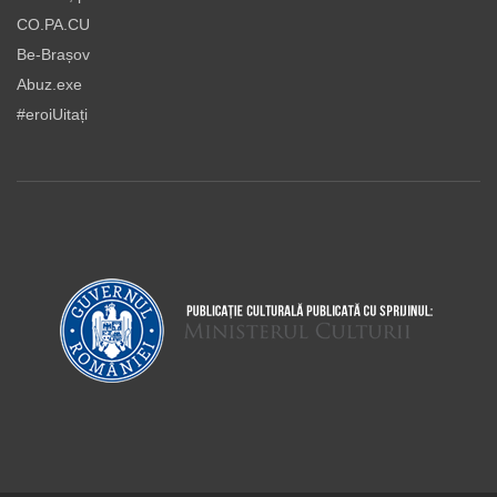
CO.PA.CU
Be-Brașov
Abuz.exe
#eroiUitați