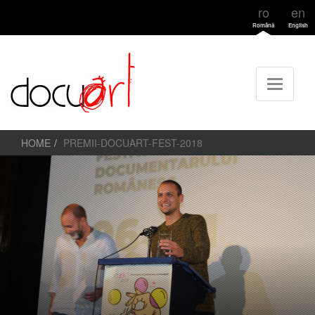
ro
en
Română
English
HOME
PREMII-DOCUART-FEST-2018