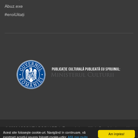
Abuz.exe
#eroiUitați
© 2026 ASOCIAŢIA DOCUART
|
Termeni şi condiţii
|
Cum folosim cookie-
Acest site foloseşte cookie-uri. Navigând în continuare, vă
urile
Am înţeles!
exprimaţi acordul asupra folosirii cookie-urilor.
Află mai multe