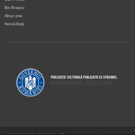
Be-Brașov
Abuz.exe
#eroiUitați
© 2026 ASOCIAŢIA DOCUART
|
Termeni şi condiţii
|
Cum folosim cookie-