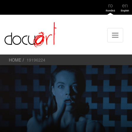
ro
en
Română
English
HOME
19196224