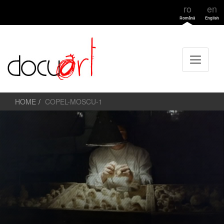
ro
en
Română
English
HOME
COPEL-MOSCU-1