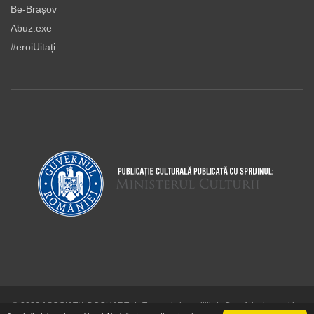
Be-Brașov
Abuz.exe
#eroiUitați
© 2026 ASOCIAŢIA DOCUART
|
Termeni şi condiţii
|
Cum folosim cookie-