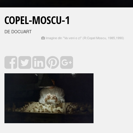
COPEL-MOSCU-1
DE DOCUART
Imagine din "Va veni o zi" (R:Copel Moscu, 1985,1990)