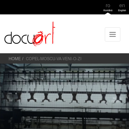
ro
en
Română
English
HOME
COPEL-MOSCU-VA-VENI-O-ZI