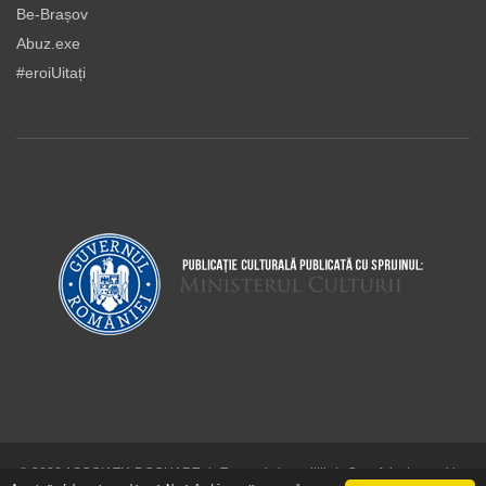
Be-Brașov
Abuz.exe
#eroiUitați
© 2026 ASOCIAŢIA DOCUART
|
Termeni şi condiţii
|
Cum folosim cookie-