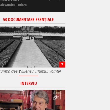
 Alexandru Tudora
50 DOCUMENTARE ESENȚIALE
7
iumph des Willens / Triumful voinței
INTERVIU