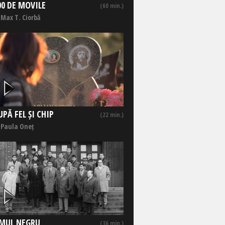
00 DE MOVILE
(60 min.)
 Max T. Ciorbă
UPĂ FEL ȘI CHIP
(22 min.)
 Paula Oneț
MUL NEGRU
(36 min.)