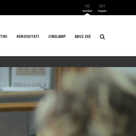
ro
en
Română
English
TIRI
#EROIUITATI
CINELAMP
ABUZ.EXE