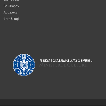
Be-Brașov
Abuz.exe
#eroiUitați
© 2026 ASOCIAŢIA DOCUART
|
Termeni şi condiţii
|
Cum folosim cookie-