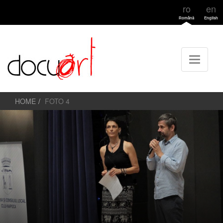
ro
en
Română
English
HOME
FOTO 4