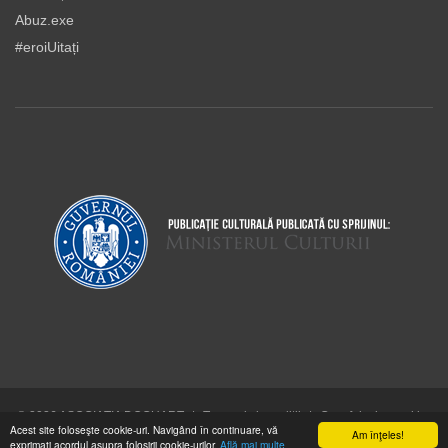
Abuz.exe
#eroiUitați
© 2026 ASOCIAŢIA DOCUART
|
Termeni şi condiţii
|
Cum folosim cookie-
Acest site foloseşte cookie-uri. Navigând în continuare, vă
urile
Am înţeles!
exprimaţi acordul asupra folosirii cookie-urilor.
Află mai multe