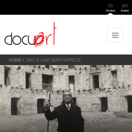
ro
en
Română
English
HOME
DALÍ S LAST MASTERPIECE