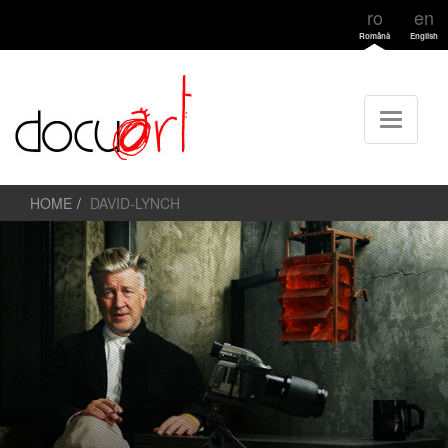
ro
en
Română
English
HOME
DAVID-LYNCH