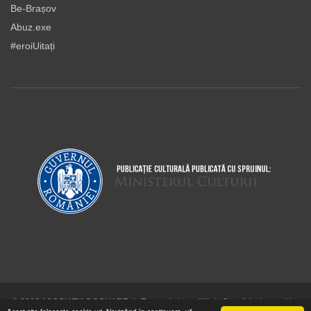
Be-Brașov
Abuz.exe
#eroiUitați
© 2026 ASOCIAŢIA DOCUART
|
Termeni şi condiţii
|
Cum folosim cookie-