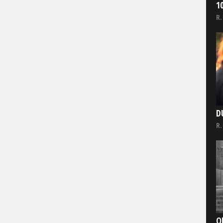
1
R.
D
R.
O