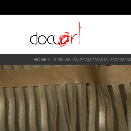
HOME
19989466_244277412743013_86275306