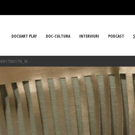
DOCUART PLAY
DOC-CULTURA
INTERVIURI
PODCAST
Ş
8691750176_N