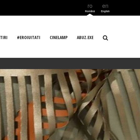
ro
en
Română
English
TIRI
#EROIUITATI
CINELAMP
ABUZ.EXE