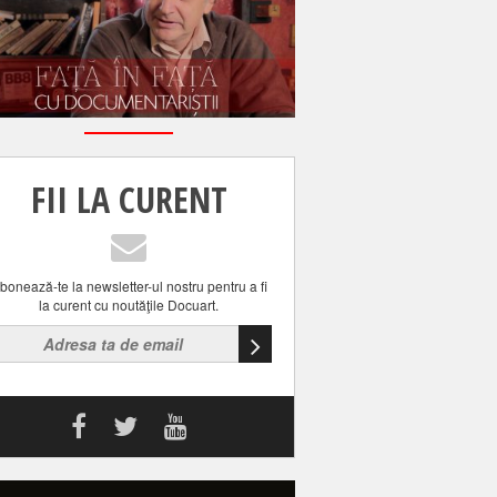
FII LA CURENT
bonează-te la newsletter-ul nostru pentru a fi
la curent cu noutăţile Docuart.