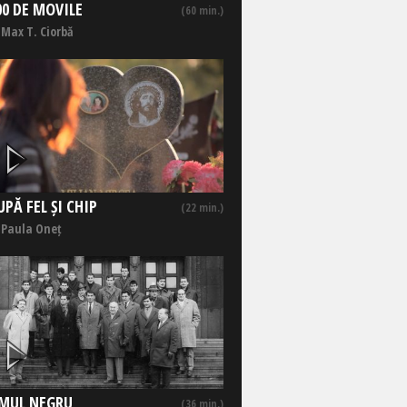
00 DE MOVILE
(60 min.)
 Max T. Ciorbă
UPĂ FEL ȘI CHIP
(22 min.)
 Paula Oneț
MUL NEGRU
(36 min.)