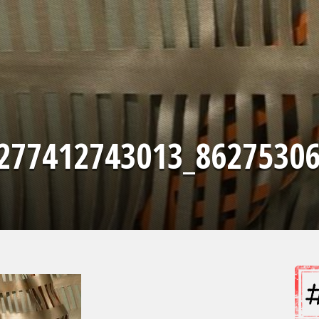
277412743013_8627530