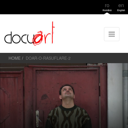
ro
en
Română
English
HOME
DOAR-O-RASUFLARE-2