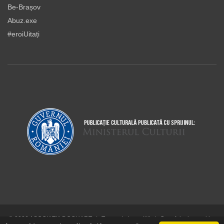
Be-Brașov
Abuz.exe
#eroiUitați
© 2026 ASOCIAŢIA DOCUART
|
Termeni şi condiţii
|
Cum folosim cookie-