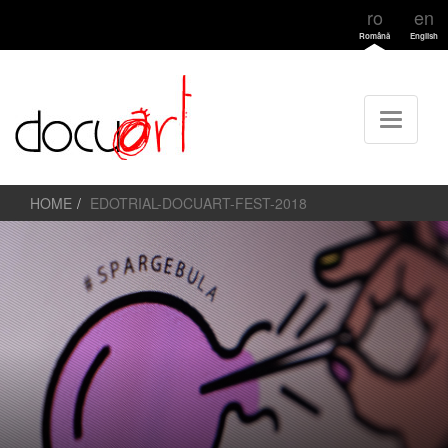
ro
en
Română
English
HOME
EDOTRIAL-DOCUART-FEST-2018