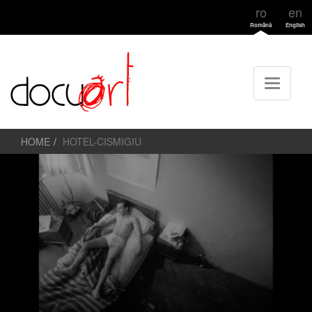
ro
en
Română
English
HOME
HOTEL-CISMIGIU