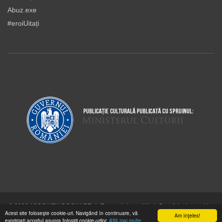
Abuz.exe
#eroiUitați
© 2026 ASOCIAŢIA DOCUART
|
Termeni şi condiţii
|
Cum folosim cookie-
Acest site foloseşte cookie-uri. Navigând în continuare, vă
urile
Am înţeles!
exprimaţi acordul asupra folosirii cookie-urilor.
Află mai multe