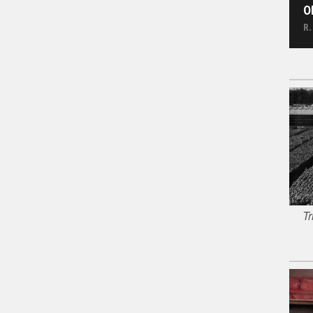
O
R.
Tr