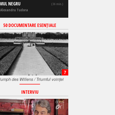
MUL NEGRU
(36 min.)
 Alexandru Tudora
50 DOCUMENTARE ESENȚIALE
7
iumph des Willens / Triumful voinței
INTERVIU