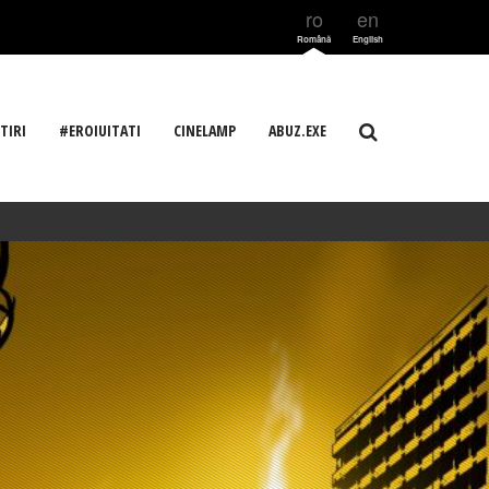
ro
en
Română
English
TIRI
#EROIUITATI
CINELAMP
ABUZ.EXE