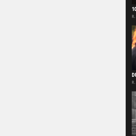
1
R.
D
R.