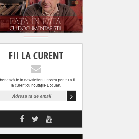
FII LA CURENT
bonează-te la newsletter-ul nostru pentru a fi
la curent cu noutăţile Docuart.