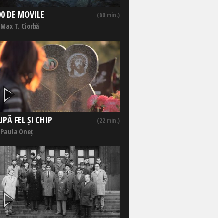
00 DE MOVILE
(60 min.)
 Max T. Ciorbă
UPĂ FEL ȘI CHIP
(22 min.)
 Paula Oneț