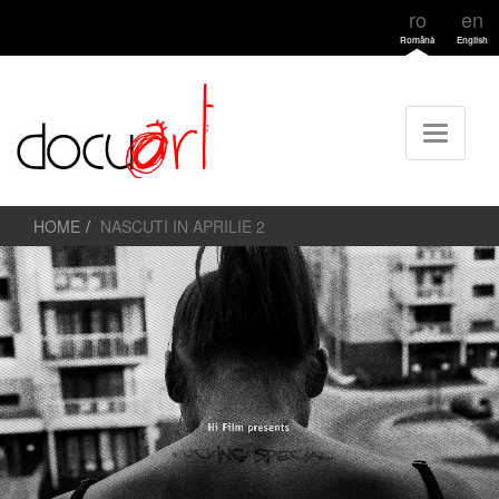
ro
en
Română
English
HOME
NASCUTI IN APRILIE 2