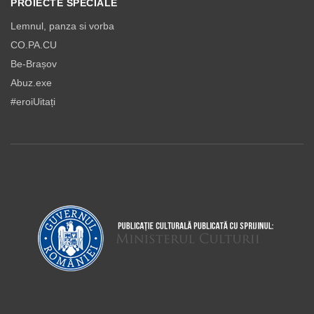
PROIECTE SPECIALE
Lemnul, panza si vorba
CO.PA.CU
Be-Brașov
Abuz.exe
#eroiUitați