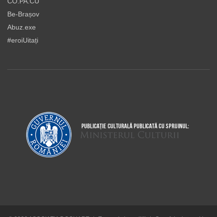
CO.PA.CU
Be-Brașov
Abuz.exe
#eroiUitați