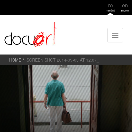
ro
en
Română
English
HOME
SCREEN SHOT 2014-09-03 AT 12.07_