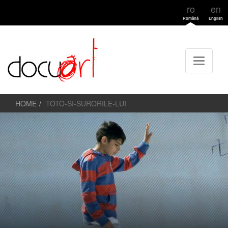
ro
en
Română
English
HOME
TOTO-SI-SURORILE-LUI