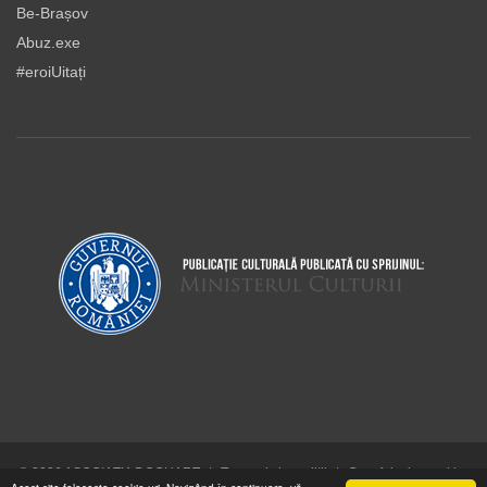
Be-Brașov
Abuz.exe
#eroiUitați
© 2026 ASOCIAŢIA DOCUART
|
Termeni şi condiţii
|
Cum folosim cookie-