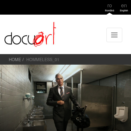
ro
en
Română
English
HOME
HOMMELESS_01