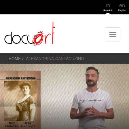
ro
en
Română
English
HOME
ALEXANDRINA-CANTACUZINO