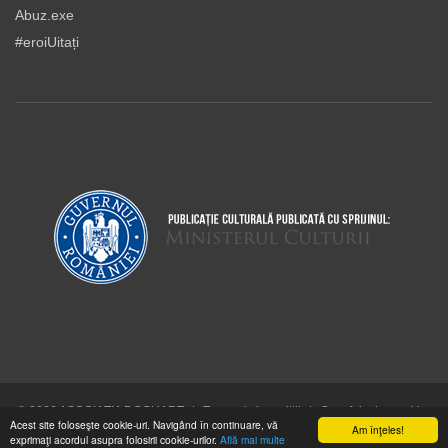
Abuz.exe
#eroiUitați
© 2026 ASOCIAŢIA DOCUART
|
Termeni şi condiţii
|
Cum folosim cookie-
Acest site foloseşte cookie-uri. Navigând în continuare, vă
urile
Am înţeles!
exprimaţi acordul asupra folosirii cookie-urilor.
Află mai multe