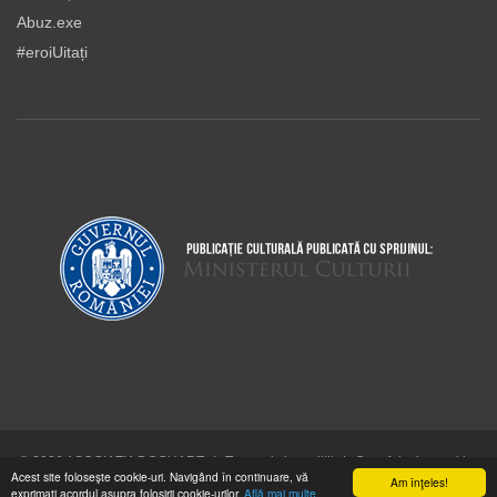
Abuz.exe
#eroiUitați
© 2026 ASOCIAŢIA DOCUART
|
Termeni şi condiţii
|
Cum folosim cookie-
Acest site foloseşte cookie-uri. Navigând în continuare, vă
urile
Am înţeles!
exprimaţi acordul asupra folosirii cookie-urilor.
Află mai multe