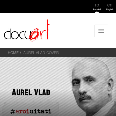
ro
en
Română
English
HOME
AUREL-VLAD-COVER