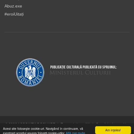
Abuz.exe
#eroiUitați
© 2026 ASOCIAŢIA DOCUART
|
Termeni şi condiţii
|
Cum folosim cookie-
Acest site foloseşte cookie-uri. Navigând în continuare, vă
urile
Am înţeles!
exprimaţi acordul asupra folosirii cookie-urilor.
Află mai multe