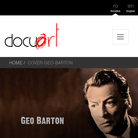
ro
en
Română
English
HOME
COVER-GEO-BARTON