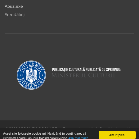
Abuz.exe
#eroiUitați
© 2026 ASOCIAŢIA DOCUART
|
Termeni şi condiţii
|
Cum folosim cookie-
Acest site foloseşte cookie-uri. Navigând în continuare, vă
urile
Am înţeles!
exprimaţi acordul asupra folosirii cookie-urilor.
Află mai multe