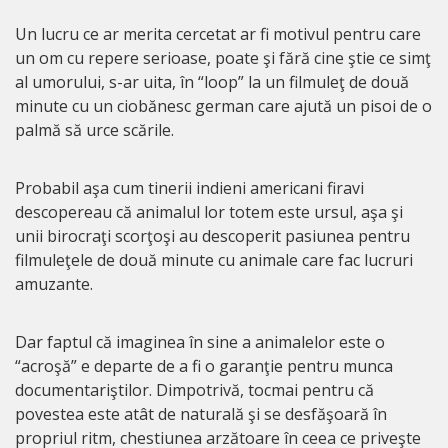
Un lucru ce ar merita cercetat ar fi motivul pentru care
un om cu repere serioase, poate şi fără cine ştie ce simţ
al umorului, s-ar uita, în “loop” la un filmuleţ de două
minute cu un ciobănesc german care ajută un pisoi de o
palmă să urce scările.
Probabil aşa cum tinerii indieni americani firavi
descopereau că animalul lor totem este ursul, aşa şi
unii birocraţi scorţoşi au descoperit pasiunea pentru
filmuleţele de două minute cu animale care fac lucruri
amuzante.
Dar faptul că imaginea în sine a animalelor este o
“acroşă” e departe de a fi o garanţie pentru munca
documentariştilor. Dimpotrivă, tocmai pentru că
povestea este atât de naturală şi se desfăşoară în
propriul ritm, chestiunea arzătoare în ceea ce priveşte