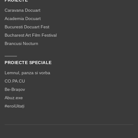
Caravana Docuart
Academia Docuart
Bucuresti Docuart Fest
Bucharest Art Film Festival
Brancusi Nocturn
PROIECTE SPECIALE
Lemnul, panza si vorba
CO.PA.CU
Be-Brașov
Abuz.exe
#eroiUitați