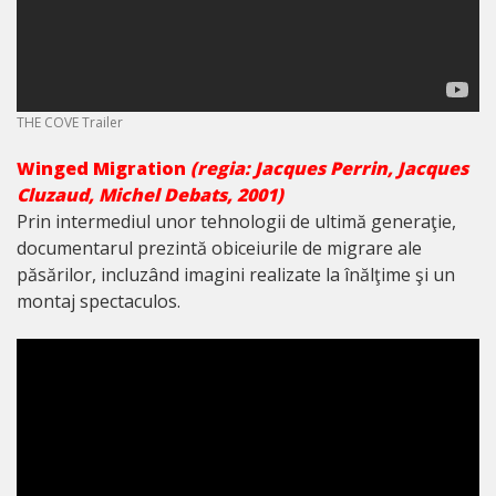
THE COVE Trailer
Winged Migration
(regia
: Jacques Perrin, Jacques
Cluzaud, Michel Debats, 2001
)
Prin intermediul unor tehnologii de ultimă generaţie,
documentarul prezintă obiceiurile de migrare ale
păsărilor, incluzând imagini realizate la înălţime şi un
montaj spectaculos.