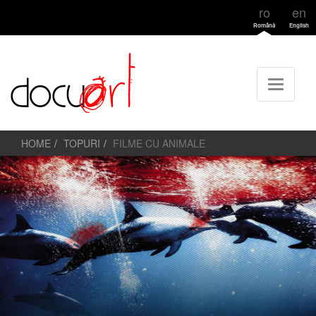
ro
en
Română
English
HOME
TOPURI
FILME CU ANIMALE