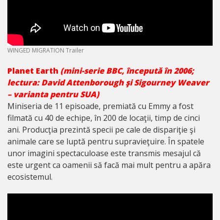
WINGED MIGRATION Trailer
Planet Earth
(mini
-serie BBC, începută în 2006
;
lectura
: David Attenborough şi Sigourney Weaver
– varianta pentru SUA
)
Miniseria de 11 episoade, premiată cu Emmy a fost
filmată cu 40 de echipe, în 200 de locaţii, timp de cinci
ani. Producţia prezintă specii pe cale de dispariţie şi
animale care se luptă pentru supravieţuire. În spatele
unor imagini spectaculoase este transmis mesajul că
este urgent ca oamenii să facă mai mult pentru a apăra
ecosistemul.