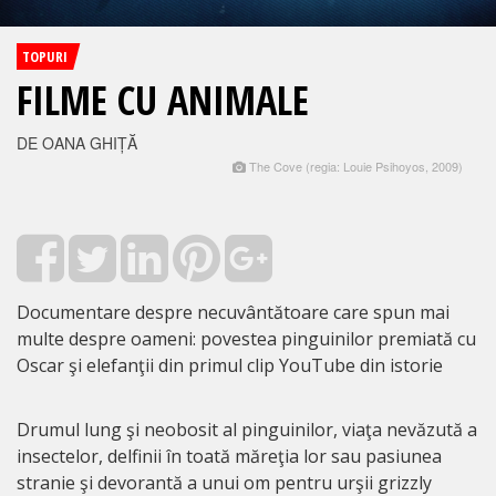
TOPURI
FILME CU ANIMALE
DE OANA GHIȚĂ
The Cove (regia: Louie Psihoyos, 2009)
Documentare despre necuvântătoare care spun mai
multe despre oameni: povestea pinguinilor premiată cu
Oscar şi elefanţii din primul clip YouTube din istorie
Drumul lung şi neobosit al pinguinilor, viaţa nevăzută a
insectelor, delfinii în toată măreţia lor sau pasiunea
stranie şi devorantă a unui om pentru urşii grizzly