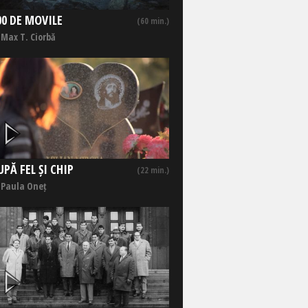
00 DE MOVILE
(60 min.)
 Max T. Ciorbă
UPĂ FEL ȘI CHIP
(22 min.)
 Paula Oneț