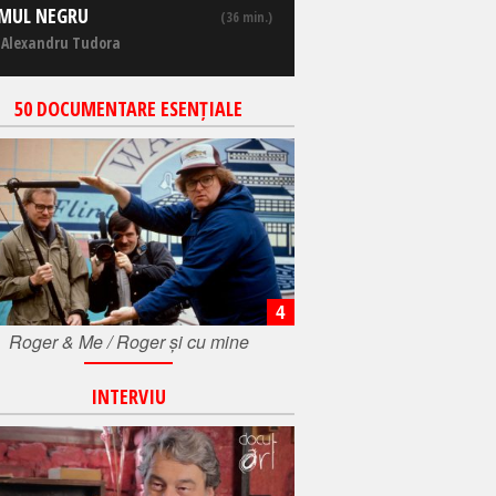
MUL NEGRU
(36 min.)
 Alexandru Tudora
50 DOCUMENTARE ESENȚIALE
4
Roger & Me / Roger și cu mine
INTERVIU