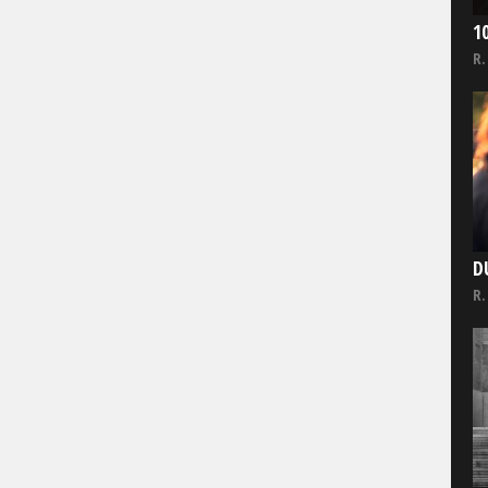
1
R.
D
R.