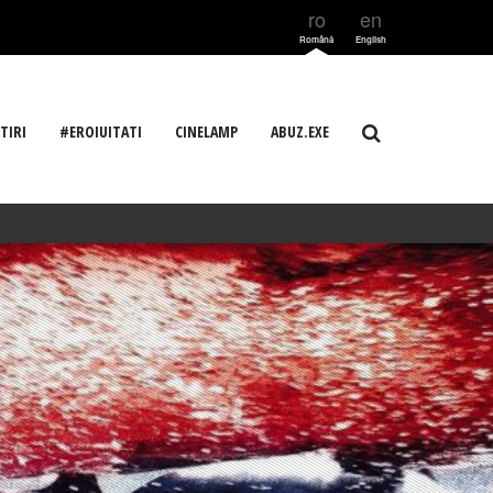
ro
en
Română
English
TIRI
#EROIUITATI
CINELAMP
ABUZ.EXE