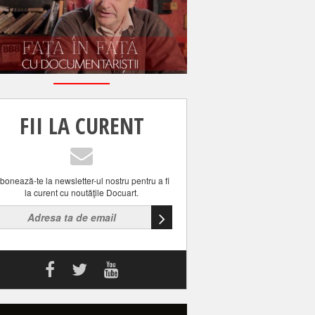
FII LA CURENT
bonează-te la newsletter-ul nostru pentru a fi
la curent cu noutăţile Docuart.