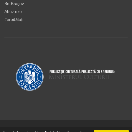
Be-Brașov
Abuz.exe
#eroiUitați
© 2026 ASOCIAŢIA DOCUART
|
Termeni şi condiţii
|
Cum folosim cookie-