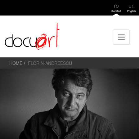
ro
en
Română
English
HOME
FLORIN-ANDREESCU