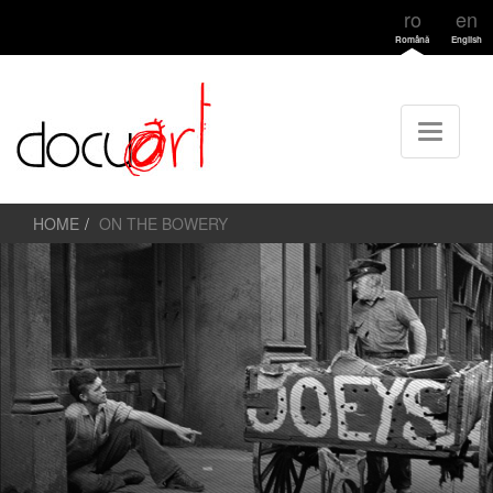
ro
en
Română
English
HOME
ON THE BOWERY