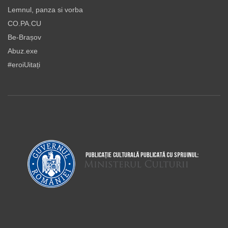
Lemnul, panza si vorba
CO.PA.CU
Be-Brașov
Abuz.exe
#eroiUitați