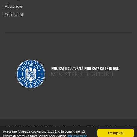
Abuz.exe
#eroiUitați
© 2026 ASOCIAŢIA DOCUART
|
Termeni şi condiţii
|
Cum folosim cookie-
Acest site foloseşte cookie-uri. Navigând în continuare, vă
urile
Am înţeles!
exprimaţi acordul asupra folosirii cookie-urilor.
Află mai multe