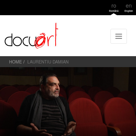
ro
en
Română
English
HOME
LAURENTIU DAMIAN