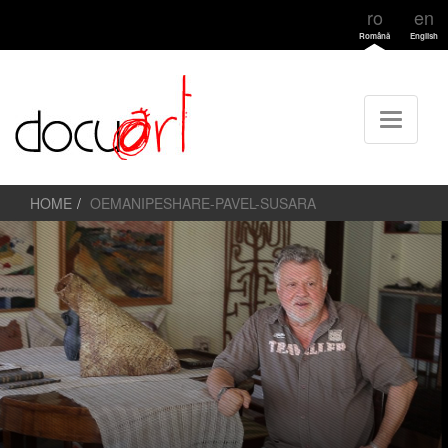
ro
en
Română
English
HOME
OEMANIPESHARE-PAVEL-SUSARA