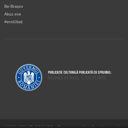
Be-Brașov
Abuz.exe
#eroiUitați
© 2026 ASOCIAŢIA DOCUART
|
Termeni şi condiţii
|
Cum folosim cookie-