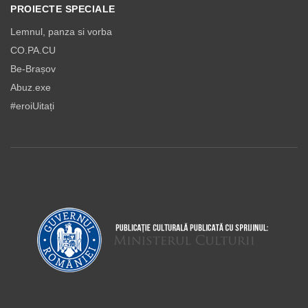
PROIECTE SPECIALE
Lemnul, panza si vorba
CO.PA.CU
Be-Brașov
Abuz.exe
#eroiUitați