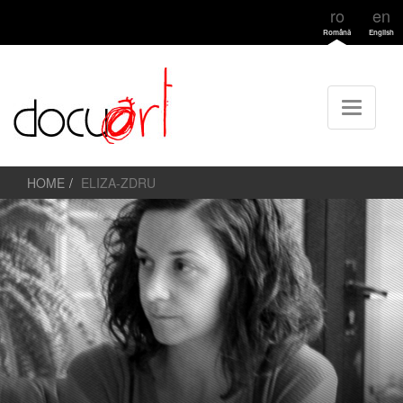
ro
en
Română
English
HOME
ELIZA-ZDRU