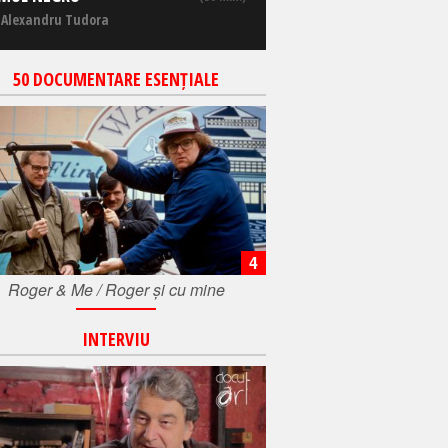
 Alexandru Tudora
50 DOCUMENTARE ESENȚIALE
4
Roger & Me / Roger și cu mine
INTERVIU