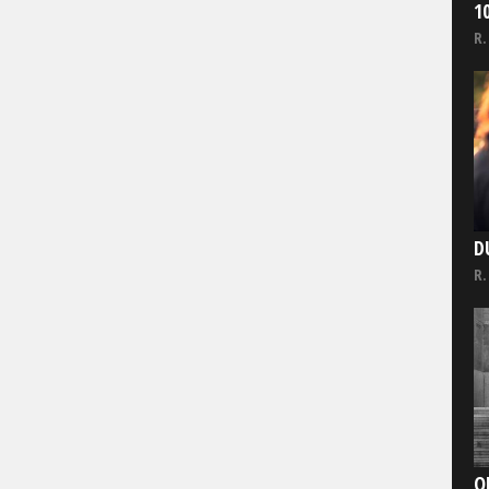
1
R.
D
R.
O