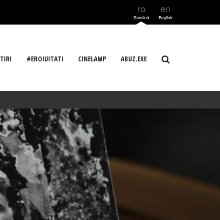
ro
en
Română
English
TIRI
#EROIUITATI
CINELAMP
ABUZ.EXE