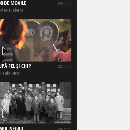
00 DE MOVILE
(60 min.)
 Max T. Ciorbă
UPĂ FEL ȘI CHIP
(22 min.)
 Paula Oneț
MUL NEGRU
(36 min.)