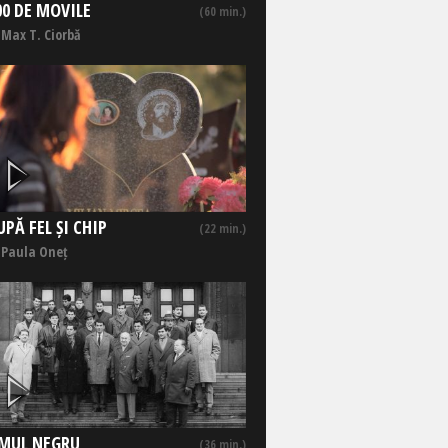
00 DE MOVILE
(60 min.)
 Max T. Ciorbă
UPĂ FEL ȘI CHIP
(22 min.)
 Paula Oneț
MUL NEGRU
(36 min.)