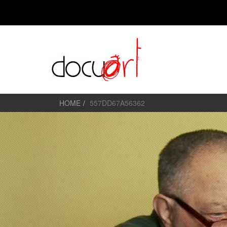
HOME
557DD67A56362