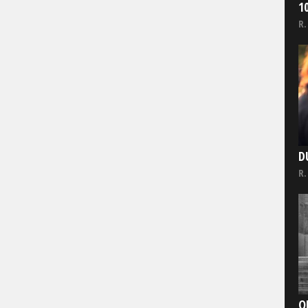
1
R.
D
R.
O