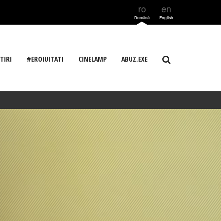
ro
en
Română
English
TIRI
#EROIUITATI
CINELAMP
ABUZ.EXE