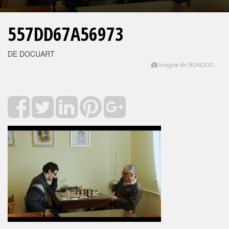
557DD67A56973
DE DOCUART
Imagine din BONDOC