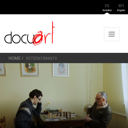
ro
en
Română
English
HOME
557DD67A56973