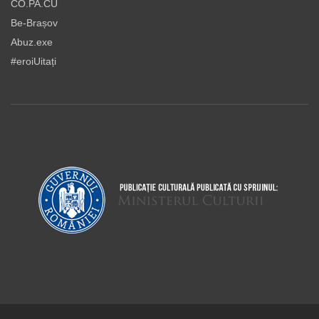
CO.PA.CU
Be-Brașov
Abuz.exe
#eroiUitați